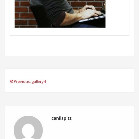
Previous:
gallery4
Navegação
de
Post
canilspitz