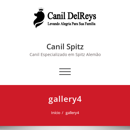
Skip
to
content
Canil Spitz
Canil Especializado em Spitz Alemão
Alternar navegação
gallery4
Início
gallery4