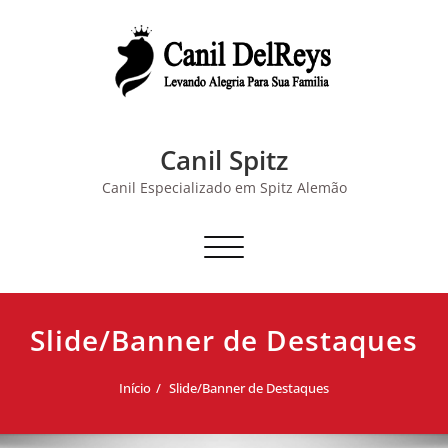
Skip
to
content
Canil Spitz
Canil Especializado em Spitz Alemão
Alternar navegação
Slide/Banner de Destaques
Início
Slide/Banner de Destaques