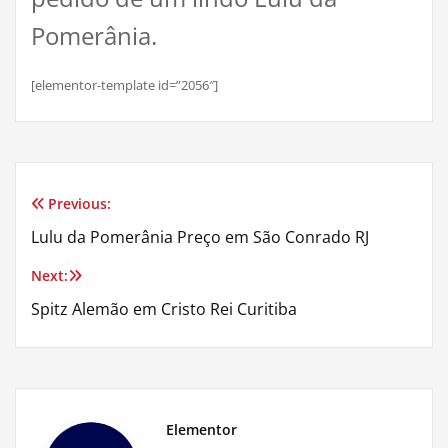
Pomerânia.
[elementor-template id=”2056″]
Previous:
Navegação
Lulu da Pomerânia Preço em São Conrado RJ
de
Next:
Post
Spitz Alemão em Cristo Rei Curitiba
Elementor